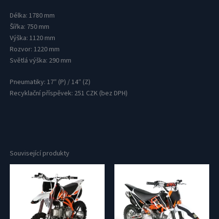
Délka:
1780 mm
Šířka: 750
mm
Výška: 1120
mm
Rozvor: 1220
mm
Světlá výška: 290
mm
Pneumatiky: 17″ (P) / 14″ (Z)
Recyklační příspěvek:
251 CZK (bez DPH)
Související produkty