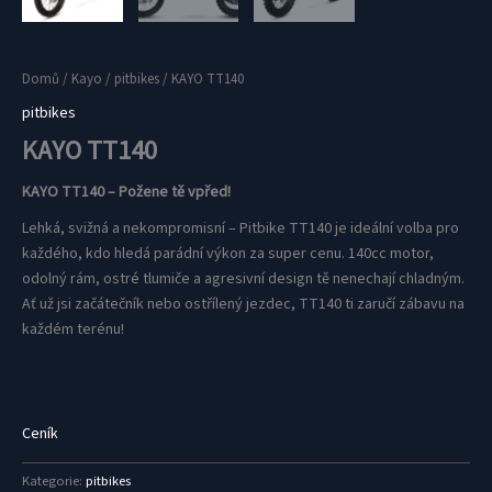
Domů
/
Kayo
/
pitbikes
/ KAYO TT140
pitbikes
KAYO TT140
KAYO TT140 – Požene tě vpřed!
Lehká, svižná a nekompromisní – Pitbike TT140 je ideální volba pro
každého, kdo hledá parádní výkon za super cenu. 140cc motor,
odolný rám, ostré tlumiče a agresivní design tě nenechají chladným.
Ať už jsi začátečník nebo ostřílený jezdec, TT140 ti zaručí zábavu na
každém terénu!
Ceník
Kategorie:
pitbikes