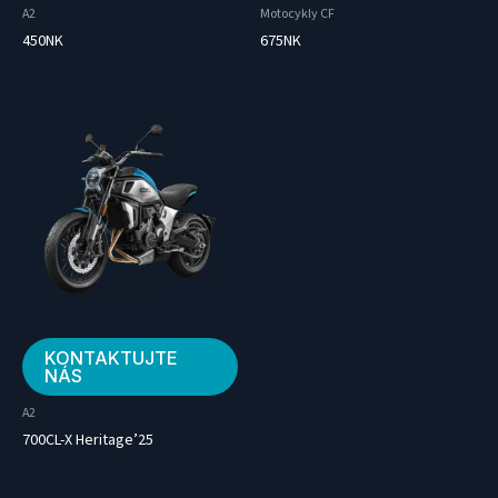
A2
Motocykly CF
450NK
675NK
KONTAKTUJTE
NÁS
A2
700CL-X Heritage’25