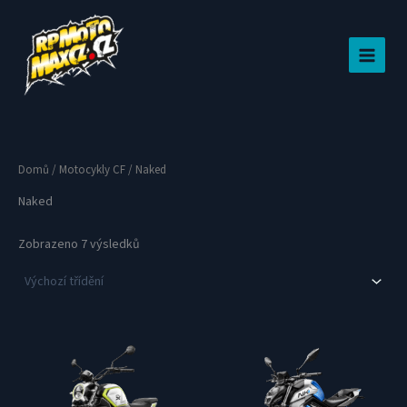
Přeskočit
na
obsah
Domů
/
Motocykly CF
/ Naked
Naked
Zobrazeno 7 výsledků